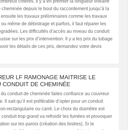
ombreux critères. Il y a en premier la longueur linéaire
e cheminée depuis le bout du raccordement jusqu’à la
a ensuite les travaux préliminaires comme les travaux
u même de débistrage et parfois, il faut réparer les
égradées. Les difficultés d’accès au niveau du conduit
usse sur les prix d’intervention. Il y a les prix du tubage
avoir les détails de ces prix, demandez votre devis
REUR LF RAMONAGE MAITRISE LE
U CONDUIT DE CHEMINÉE
 du conduit de cheminée faites confiance au couvreur
Il sait qu’il est préférable d’opter pour un conduit
 non-rectangulaire ou carré. Le choix du diamètre est
 conduit trop grand va refroidir les fumées et provoquer
ion sur les parois (création des bistres). Si le