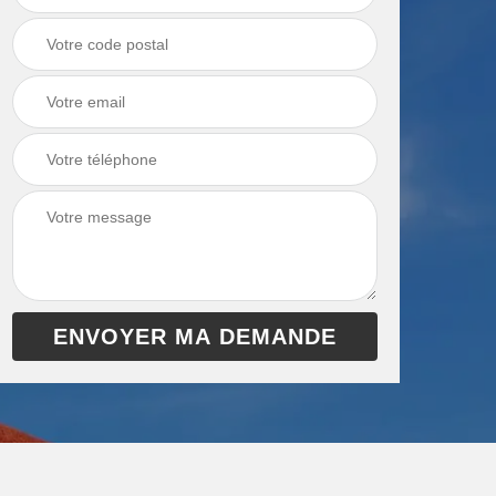
chaudière 13
cheminée 13