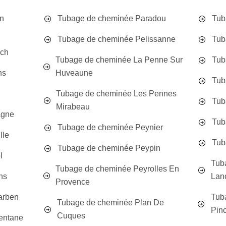
En
Tubage de cheminée Paradou
Tub
Tubage de cheminée Pelissanne
Tub
uch
Tubage de cheminée La Penne Sur
Tub
ns
Huveaune
Tub
Tubage de cheminée Les Pennes
Tub
Mirabeau
agne
Tub
Tubage de cheminée Peynier
lle
Tub
Tubage de cheminée Peypin
l
Tub
Tubage de cheminée Peyrolles En
ns
Lan
Provence
arben
Tub
Tubage de cheminée Plan De
Pin
Cuques
entane