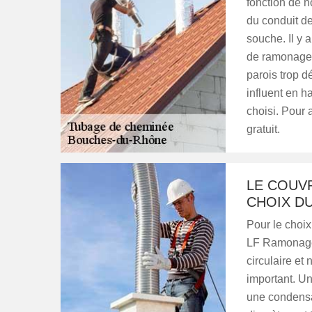
fonction de n
du conduit d
souche. Il y 
de ramonage o
parois trop d
influent en ha
choisi. Pour 
gratuit.
LE COUV
CHOIX D
Pour le choix
LF Ramonage. 
circulaire et
important. Un
une condensat