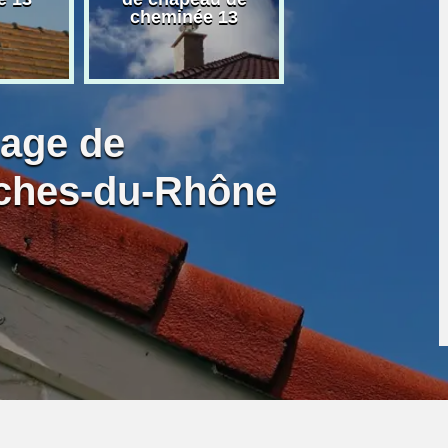
cheminée 13
granulé 13
bage de
ches-du-Rhône