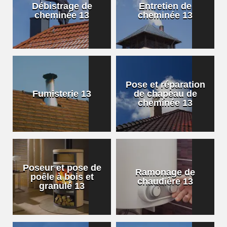
Débistrage de
Entretien de
cheminée 13
cheminée 13
Pose et réparation
Fumisterie 13
de chapeau de
cheminée 13
Poseur et pose de
Ramonage de
poêle à bois et
chaudière 13
granulé 13