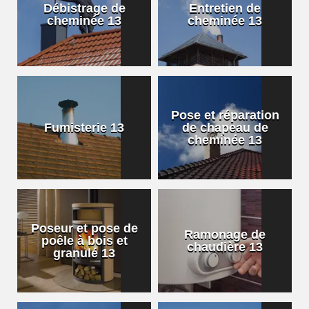
Débistrage de
Entretien de
cheminée 13
cheminée 13
Pose et réparation
Fumisterie 13
de chapeau de
cheminée 13
Poseur et pose de
Ramonage de
poêle à bois et
chaudière 13
granulé 13