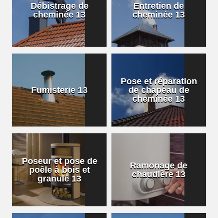
Débistrage de
Entretien de
cheminée 13
cheminée 13
Pose et réparation
Fumisterie 13
de chapeau de
cheminée 13
Poseur et pose de
Ramonage de
poêle à bois et
chaudière 13
granulé 13