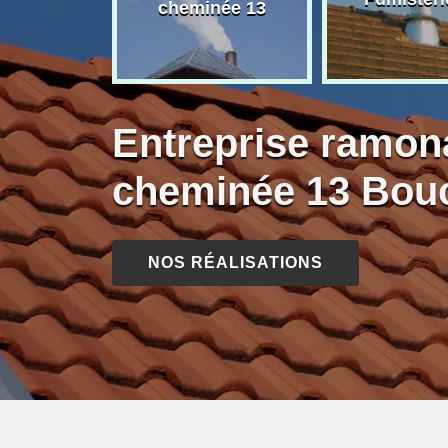
née 13
cheminée 13
Entreprise ramon
cheminée 13 Bou
NOS RÉALISATIONS