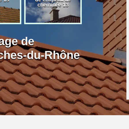
cheminée 13
granulé 13
age de
ches-du-Rhône