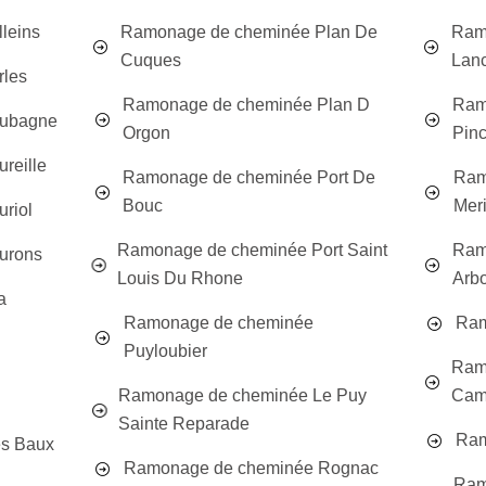
leins
Ramonage de cheminée Plan De
Ram
Cuques
Lanc
rles
Ramonage de cheminée Plan D
Ram
Aubagne
Orgon
Pin
reille
Ramonage de cheminée Port De
Ram
Bouc
Mer
riol
Ramonage de cheminée Port Saint
Ram
urons
Louis Du Rhone
Arbo
a
Ramonage de cheminée
Ram
Puyloubier
Ram
Ramonage de cheminée Le Puy
Cam
Sainte Reparade
Ram
s Baux
Ramonage de cheminée Rognac
Ram