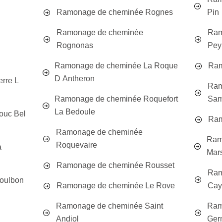
Ramonage de cheminée Rognes
Pin
Ramonage de cheminée
Ram
Rognonas
Pey
Ramonage de cheminée La Roque
Ram
D Antheron
rre L
Ram
Ramonage de cheminée Roquefort
Sa
La Bedoule
ouc Bel
Ram
Ramonage de cheminée
Ram
Roquevaire
a
Mars
Ramonage de cheminée Rousset
Ram
oulbon
Ramonage de cheminée Le Rove
Cay
Ramonage de cheminée Saint
Ram
Andiol
Ger