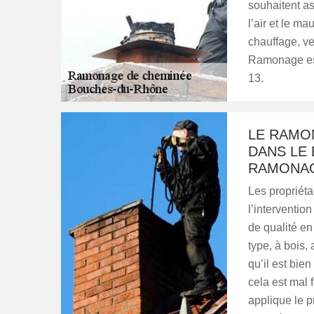
souhaitent ass
l’air et le 
chauffage, ve
Ramonage est
13.
LE RAMON
DANS LE
RAMONA
Les propriét
l’interventi
de qualité e
type, à bois,
qu’il est bie
cela est mal f
applique le p