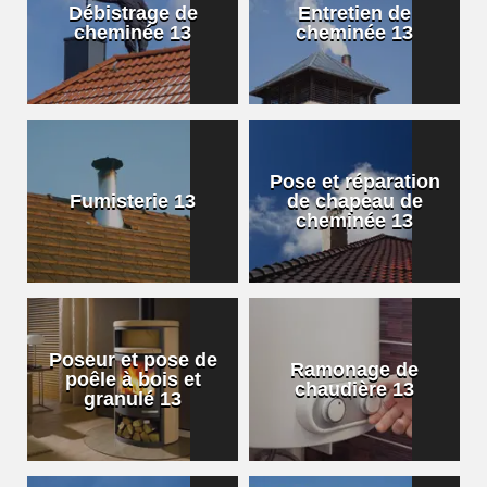
Débistrage de
Entretien de
cheminée 13
cheminée 13
Pose et réparation
Fumisterie 13
de chapeau de
cheminée 13
Poseur et pose de
Ramonage de
poêle à bois et
chaudière 13
granulé 13