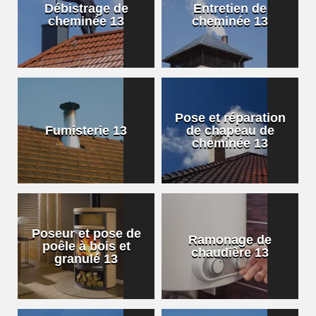
Débistrage de
Entretien de
cheminée 13
cheminée 13
Pose et réparation
Fumisterie 13
de chapeau de
cheminée 13
Poseur et pose de
Ramonage de
poêle à bois et
chaudière 13
granulé 13