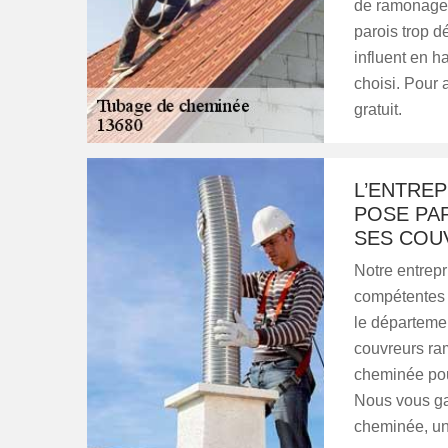
de ramonage o
parois trop d
influent en ha
choisi. Pour 
gratuit.
L’ENTRE
POSE PA
SES COU
Notre entrep
compétentes 
le départemen
couvreurs ram
cheminée pour
Nous vous gar
cheminée, un