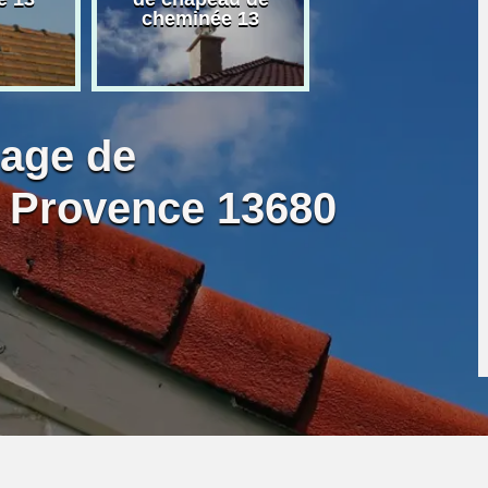
cheminée 13
granulé 13
bage de
 Provence 13680