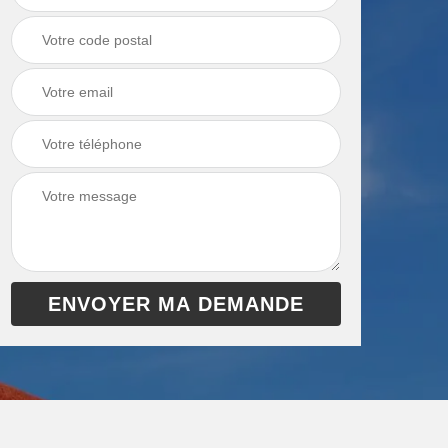
chaudière 13
cheminée 13