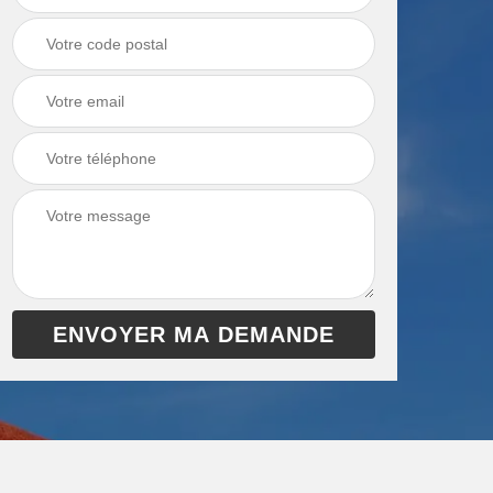
chaudière 13
cheminée 13