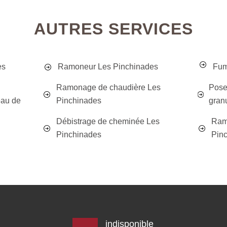
AUTRES SERVICES
es
Ramoneur Les Pinchinades
Fum
Ramonage de chaudière Les
Poseu
eau de
Pinchinades
gran
Débistrage de cheminée Les
Ram
Pinchinades
Pin
indisponible