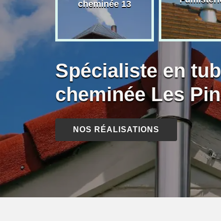
née 13
cheminée 13
Spécialiste en tu
cheminée Les Pin
NOS RÉALISATIONS