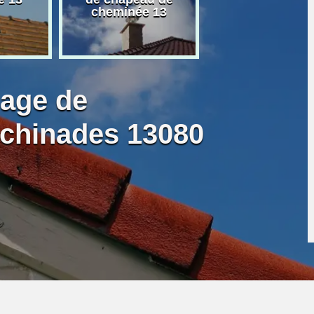
cheminée 13
granulé 13
bage de
chinades 13080