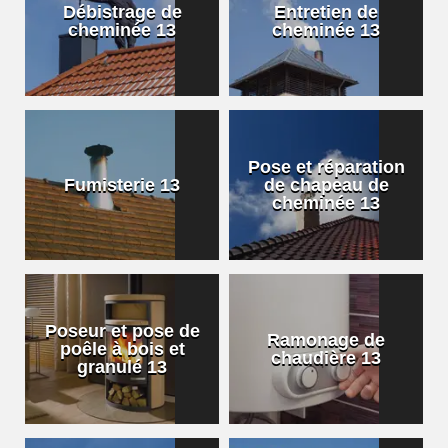
Débistrage de
Entretien de
cheminée 13
cheminée 13
Pose et réparation
Fumisterie 13
de chapeau de
cheminée 13
Poseur et pose de
Ramonage de
poêle à bois et
chaudière 13
granulé 13