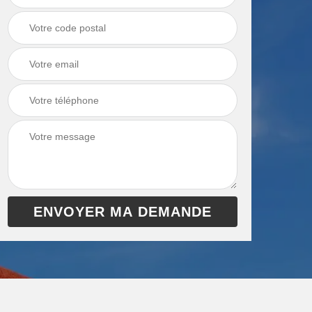
chaudière 13
cheminée 13