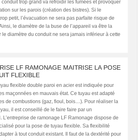
 conduit trop grand va refroidir les fumées et provoquer
ion sur les parois (création des bistres). Si le
trop petit, l’évacuation ne sera pas parfaite risque de
Ainsi, le diamètre de la buse de l’appareil va être la
r le diamètre du conduit ne sera jamais inférieur à cette
RISE LF RAMONAGE MAITRISE LA POSE
IT FLEXIBLE
yau flexible double paroi en acier est indiquée pour
s maçonnées en mauvais état. Ce tuyau est adapté
es de combustions (gaz, fioul, bois…). Pour réaliser la
au, il est conseillé de le faire faire par un
l. L’entreprise de ramonage LF Ramonage dispose de
ialisé pour la pose de tuyau flexible. Sa flexibilité
apter à tout conduit existant. Il faut de la dextérité pour