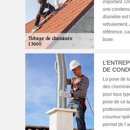
important. Un
une condensat
diamètre est 
refoulement. 
référence, ca
buse.
L’ENTREP
DE CONDU
La pose de tu
des cheminée
pour tous typ
pose de ce tuy
professionne
couvreur spéc
permet de l’ad