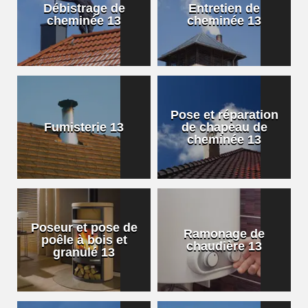
Débistrage de
Entretien de
cheminée 13
cheminée 13
Pose et réparation
Fumisterie 13
de chapeau de
cheminée 13
Poseur et pose de
Ramonage de
poêle à bois et
chaudière 13
granulé 13