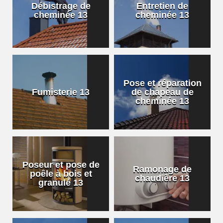
Débistrage de
Entretien de
cheminée 13
cheminée 13
Pose et réparation
Fumisterie 13
de chapeau de
cheminée 13
Poseur et pose de
Ramonage de
poêle à bois et
chaudière 13
granulé 13