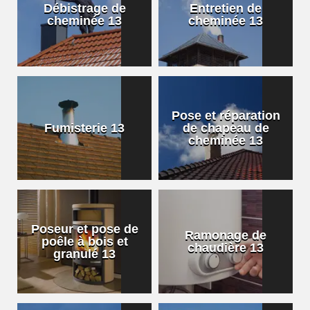
Débistrage de
Entretien de
cheminée 13
cheminée 13
Pose et réparation
Fumisterie 13
de chapeau de
cheminée 13
Poseur et pose de
Ramonage de
poêle à bois et
chaudière 13
granulé 13