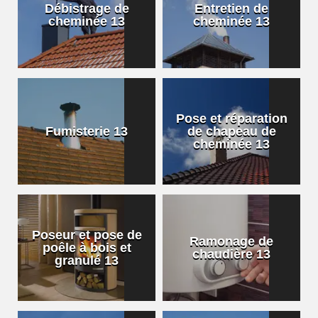
Débistrage de
Entretien de
cheminée 13
cheminée 13
Pose et réparation
Fumisterie 13
de chapeau de
cheminée 13
Poseur et pose de
Ramonage de
poêle à bois et
chaudière 13
granulé 13