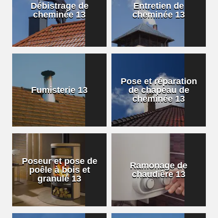
Débistrage de
Entretien de
cheminée 13
cheminée 13
Pose et réparation
Fumisterie 13
de chapeau de
cheminée 13
Poseur et pose de
Ramonage de
poêle à bois et
chaudière 13
granulé 13