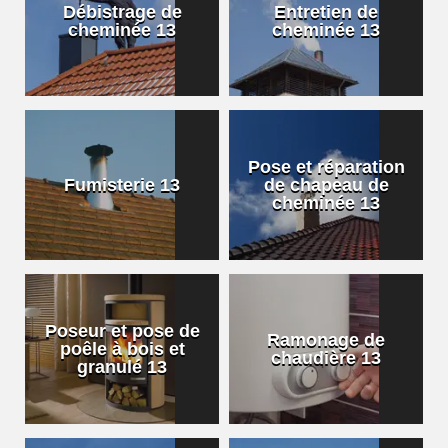
Débistrage de
Entretien de
cheminée 13
cheminée 13
Pose et réparation
Fumisterie 13
de chapeau de
cheminée 13
Poseur et pose de
Ramonage de
poêle à bois et
chaudière 13
granulé 13