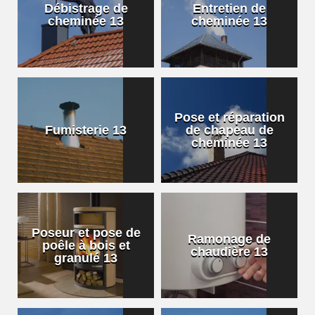
Débistrage de
Entretien de
cheminée 13
cheminée 13
Pose et réparation
Fumisterie 13
de chapeau de
cheminée 13
Poseur et pose de
Ramonage de
poêle à bois et
chaudière 13
granulé 13