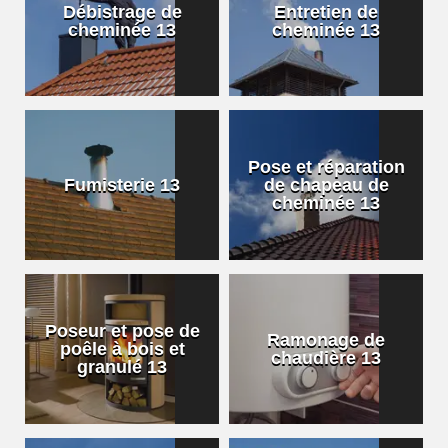
Débistrage de
Entretien de
cheminée 13
cheminée 13
Pose et réparation
Fumisterie 13
de chapeau de
cheminée 13
Poseur et pose de
Ramonage de
poêle à bois et
chaudière 13
granulé 13