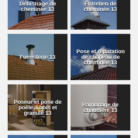
Débistrage de
Entretien de
cheminée 13
cheminée 13
Pose et réparation
Fumisterie 13
de chapeau de
cheminée 13
Poseur et pose de
Ramonage de
poêle à bois et
chaudière 13
granulé 13