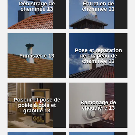
Débistrage de
Entretien de
cheminée 13
cheminée 13
Pose et réparation
Fumisterie 13
de chapeau de
cheminée 13
Poseur et pose de
Ramonage de
poêle à bois et
chaudière 13
granulé 13