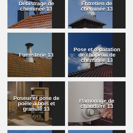
Débistrage de
Entretien de
cheminée 13
cheminée 13
Pose et réparation
Fumisterie 13
de chapeau de
cheminée 13
Poseur et pose de
Ramonage de
poêle à bois et
chaudière 13
granulé 13