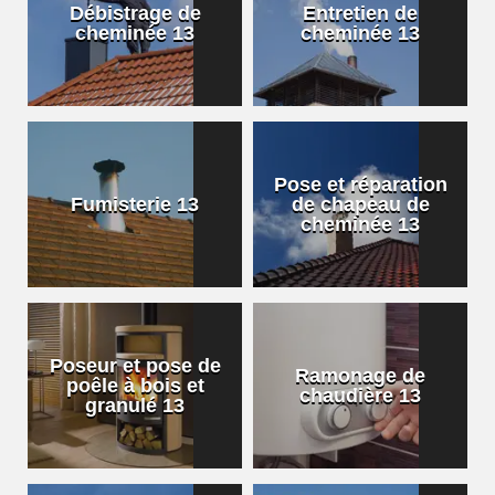
Débistrage de
Entretien de
cheminée 13
cheminée 13
Pose et réparation
Fumisterie 13
de chapeau de
cheminée 13
Poseur et pose de
Ramonage de
poêle à bois et
chaudière 13
granulé 13