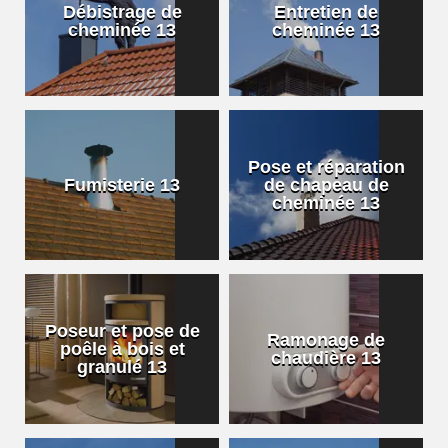
Débistrage de
Entretien de
cheminée 13
cheminée 13
Pose et réparation
Fumisterie 13
de chapeau de
cheminée 13
Poseur et pose de
Ramonage de
poêle à bois et
chaudière 13
granulé 13