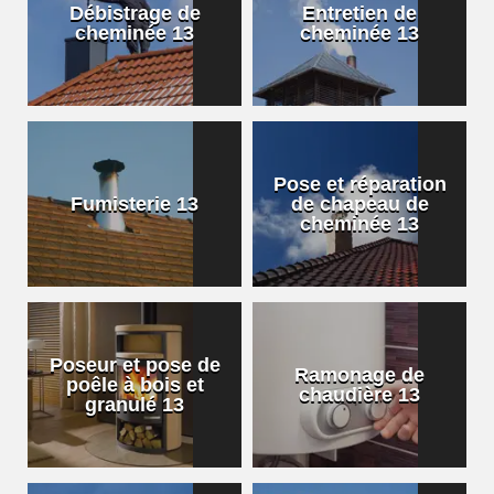
Débistrage de
Entretien de
cheminée 13
cheminée 13
Pose et réparation
Fumisterie 13
de chapeau de
cheminée 13
Poseur et pose de
Ramonage de
poêle à bois et
chaudière 13
granulé 13