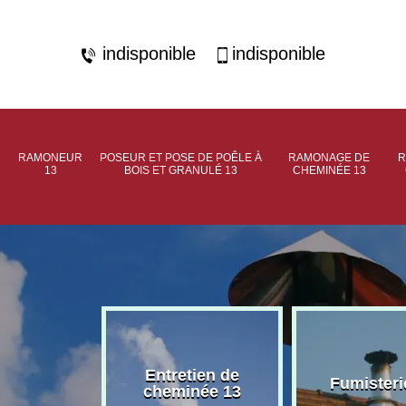
indisponible
indisponible
RAMONEUR
POSEUR ET POSE DE POÊLE À
RAMONAGE DE
R
13
BOIS ET GRANULÉ 13
CHEMINÉE 13
rage de
Entretien de
Fumisteri
née 13
cheminée 13