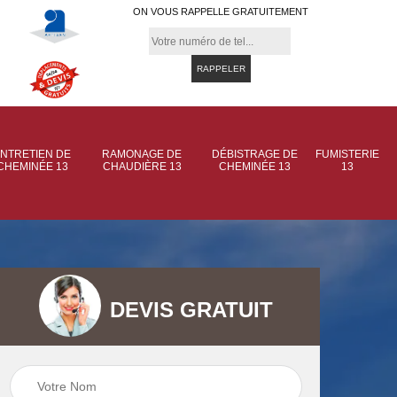
ON VOUS RAPPELLE GRATUITEMENT
NTRETIEN DE
RAMONAGE DE
DÉBISTRAGE DE
FUMISTERIE
CHEMINÉE 13
CHAUDIÈRE 13
CHEMINÉE 13
13
DEVIS GRATUIT
 de
Ramonage de
Ramonage de
et
chaudière 13
cheminée 13