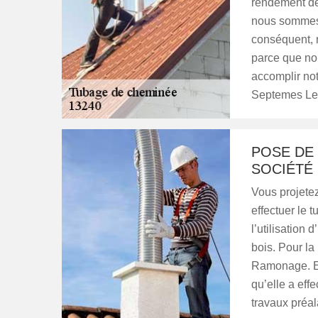
rendement de
nous sommes 
conséquent, n
parce que no
accomplir no
Septemes Les
POSE DE
SOCIÉTÉ
Vous projetez
effectuer le 
l’utilisation
bois. Pour la
Ramonage. El
qu’elle a eff
travaux préala