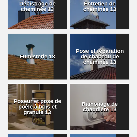
Débistrage de
Entretien de
cheminée 13
cheminée 13
Pose et réparation
Fumisterie 13
de chapeau de
cheminée 13
Poseur et pose de
Ramonage de
poêle à bois et
chaudière 13
granulé 13