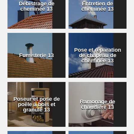
Débistrage de
Entretien de
cheminée 13
cheminée 13
Pose et réparation
Fumisterie 13
de chapeau de
cheminée 13
Poseur et pose de
Ramonage de
poêle à bois et
chaudière 13
granulé 13