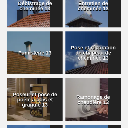
Débistrage de
Entretien de
cheminée 13
cheminée 13
Pose et réparation
Fumisterie 13
de chapeau de
cheminée 13
Poseur et pose de
Ramonage de
poêle à bois et
chaudière 13
granulé 13