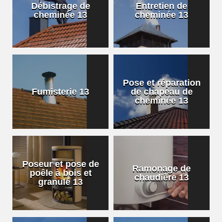
Débistrage de
Entretien de
cheminée 13
cheminée 13
Pose et réparation
Fumisterie 13
de chapeau de
cheminée 13
Poseur et pose de
Ramonage de
poêle à bois et
chaudière 13
granulé 13