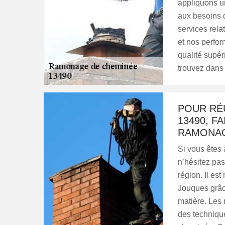
appliquons un
aux besoins 
services rela
et nos perfo
qualité supér
trouvez dans 
POUR RÉ
13490, F
RAMONA
Si vous êtes
n’hésitez pas
région. Il es
Jouques grâce
matière. Les 
des technique