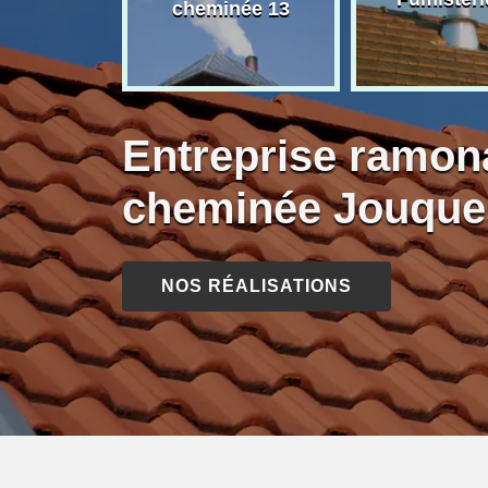
née 13
cheminée 13
Entreprise ramon
cheminée Jouque
NOS RÉALISATIONS