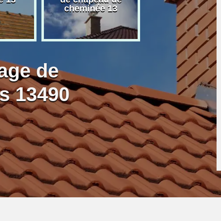
cheminée 13
granulé 13
age de
s 13490