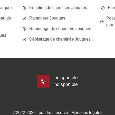
Jouques
Entretien de cheminée Jouques
Fum
eau de
Ramoneur Jouques
Pose
gran
Ramonage de chaudière Jouques
ues
Débistrage de cheminée Jouques
indisponible
indisponible
©2022-2026 Tout droit réservé -
Mentions légales