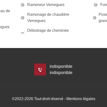
Ramoneur Vernegues
Fum
eau de
Ramonage de chaudière
Pose
Vernegues
gran
egues
Débistrage de cheminée
indisponible
indisponible
©2022-2026 Tout droit réservé -
Mentions légales