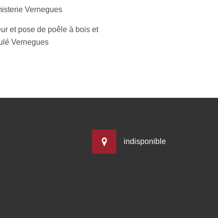
isterie Vernegues
ur et pose de poêle à bois et
ulé Vernegues
indisponible