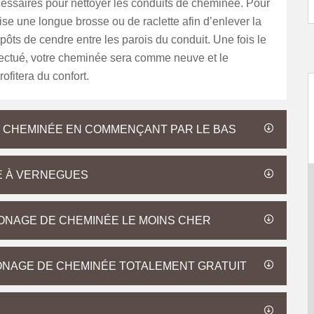
cessaires pour nettoyer les conduits de cheminée. Pour
tilise une longue brosse ou de raclette afin d’enlever la
épôts de cendre entre les parois du conduit. Une fois le
fectué, votre cheminée sera comme neuve et le
rofitera du confort.
 CHEMINÉE EN COMMENÇANT PAR LE BAS
E À VERNEGUES
ONAGE DE CHEMINÉE LE MOINS CHER
ONAGE DE CHEMINÉE TOTALEMENT GRATUIT