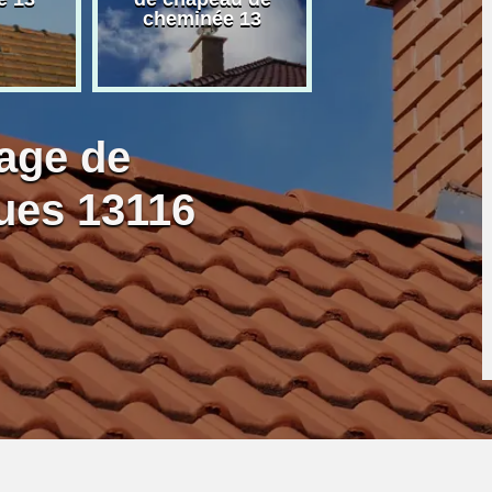
cheminée 13
granulé 13
age de
ues 13116