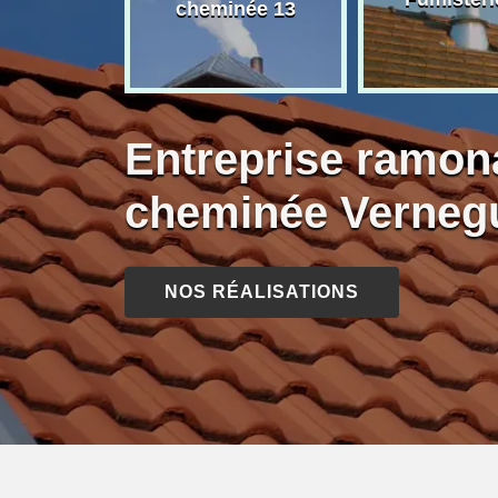
née 13
cheminée 13
Entreprise ramon
cheminée Verneg
NOS RÉALISATIONS