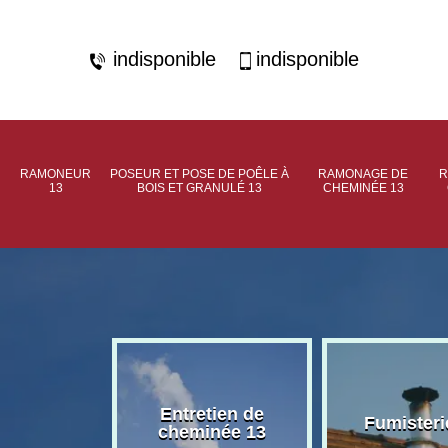
indisponible
indisponible
RAMONEUR
POSEUR ET POSE DE POÊLE À
RAMONAGE DE
R
13
BOIS ET GRANULÉ 13
CHEMINÉE 13
rage de
Entretien de
Fumisteri
née 13
cheminée 13