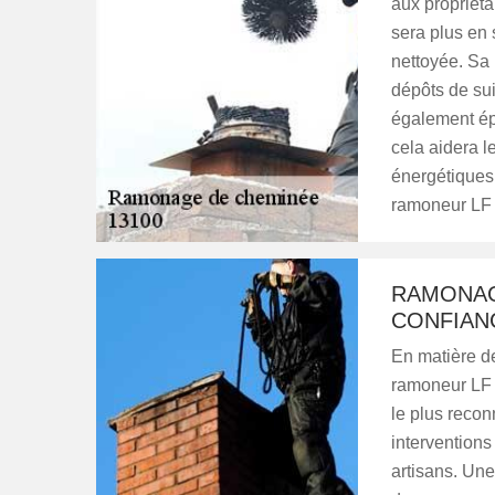
aux propriéta
sera plus en
nettoyée. Sa 
dépôts de sui
également ép
cela aidera l
énergétiques.
ramoneur LF
RAMONAGE
CONFIAN
En matière d
ramoneur LF 
le plus recon
interventions
artisans. Une 