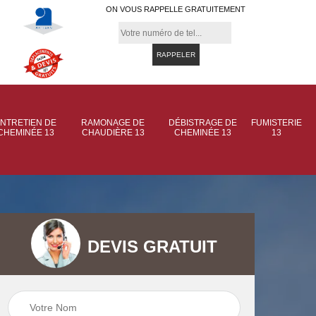
ON VOUS RAPPELLE GRATUITEMENT
NTRETIEN DE
RAMONAGE DE
DÉBISTRAGE DE
FUMISTERIE
CHEMINÉE 13
CHAUDIÈRE 13
CHEMINÉE 13
13
DEVIS GRATUIT
 de
Ramonage de
Ramonage de
et
chaudière 13
cheminée 13