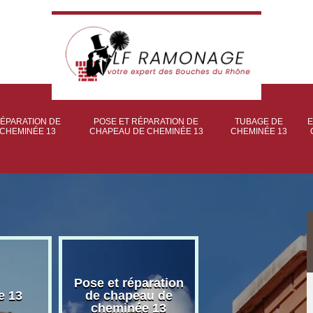
ÉPARATION DE
POSE ET RÉPARATION DE
TUBAGE DE
E
CHEMINÉE 13
CHAPEAU DE CHEMINÉE 13
CHEMINÉE 13
Pose et réparation
Poseur et pose
e 13
de chapeau de
poêle à bois 
cheminée 13
granulé 13