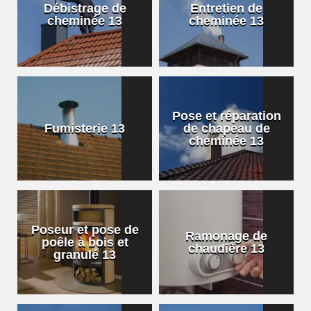
Débistrage de
Entretien de
cheminée 13
cheminée 13
Pose et réparation
Fumisterie 13
de chapeau de
cheminée 13
Poseur et pose de
Ramonage de
poêle à bois et
chaudière 13
granulé 13