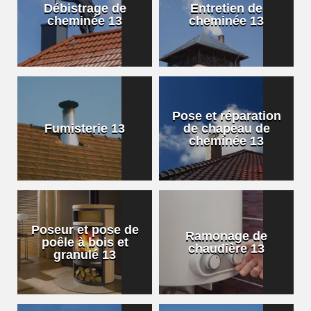
Débistrage de
Entretien de
cheminée 13
cheminée 13
Pose et réparation
Fumisterie 13
de chapeau de
cheminée 13
Poseur et pose de
Ramonage de
poêle à bois et
chaudière 13
granulé 13