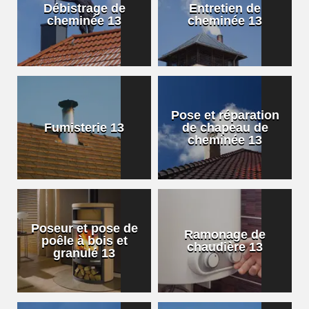
Débistrage de
Entretien de
cheminée 13
cheminée 13
Pose et réparation
Fumisterie 13
de chapeau de
cheminée 13
Poseur et pose de
Ramonage de
poêle à bois et
chaudière 13
granulé 13