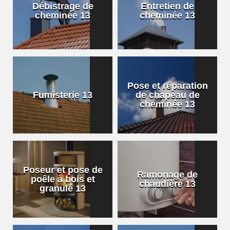
Débistrage de
Entretien de
cheminée 13
cheminée 13
Pose et réparation
Fumisterie 13
de chapeau de
cheminée 13
Poseur et pose de
Ramonage de
poêle à bois et
chaudière 13
granulé 13