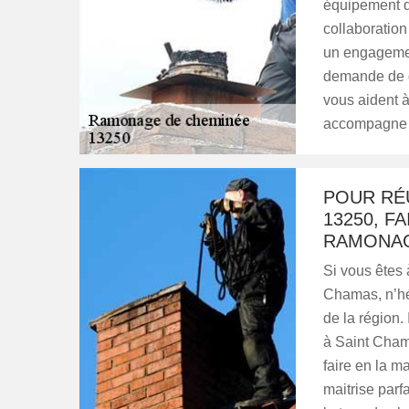
équipement de
collaboration
un engagemen
demande de de
vous aident à
accompagne to
POUR RÉ
13250, F
RAMONA
Si vous êtes 
Chamas, n’hé
de la région.
à Saint Cham
faire en la m
maitrise parf