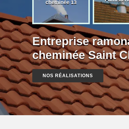
née 13
cheminée 13
Entreprise ramon
cheminée Saint 
NOS RÉALISATIONS