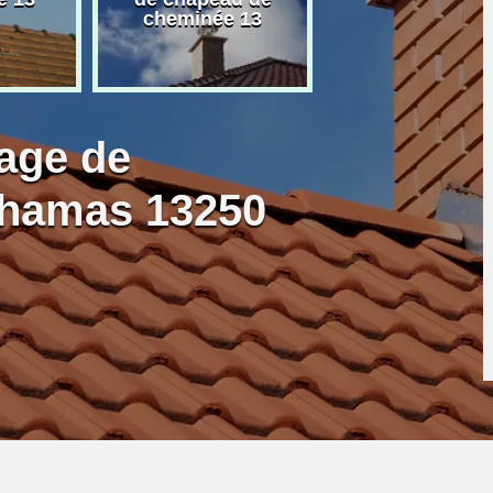
cheminée 13
granulé 13
age de
Chamas 13250