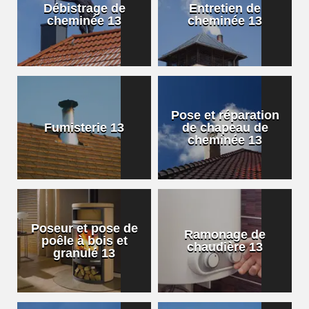
Débistrage de
Entretien de
cheminée 13
cheminée 13
Pose et réparation
Fumisterie 13
de chapeau de
cheminée 13
Poseur et pose de
Ramonage de
poêle à bois et
chaudière 13
granulé 13