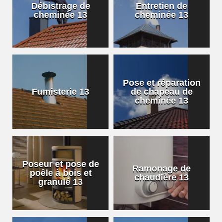
Débistrage de
Entretien de
cheminée 13
cheminée 13
Pose et réparation
Fumisterie 13
de chapeau de
cheminée 13
Poseur et pose de
Ramonage de
poêle à bois et
chaudière 13
granulé 13