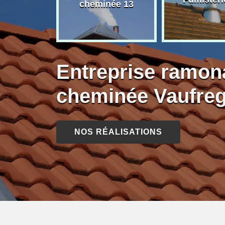
née 13
cheminée 13
Entreprise ramon
cheminée Vaufreg
NOS RÉALISATIONS