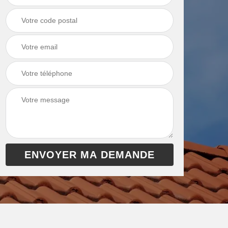
chaudière 13
cheminée 13