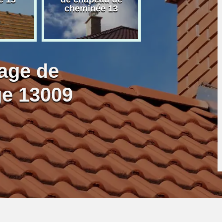
cheminée 13
granulé 13
age de
e 13009