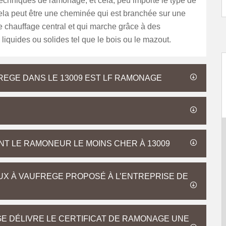
techniques de ramonage, et cela, peu importe le type de
la peut être une cheminée qui est branchée sur une
de chauffage central et qui marche grâce à des
liquides ou solides tel que le bois ou le mazout.
REGE DANS LE 13009 EST LF RAMONAGE
T LE RAMONEUR LE MOINS CHER À 13009
X À VAUFREGE PROPOSÉ À L’ENTREPRISE DE
E DÉLIVRE LE CERTIFICAT DE RAMONAGE UNE