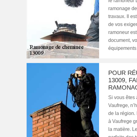
le ramoneur 
ramonage de 
travaux. Il e
de vos exigen
ramoneur est 
document, vou
équipements à
POUR RÉ
13009, F
RAMONA
Si vous êtes 
Vaufrege, n’h
de la région.
à Vaufrege gr
la matière. L