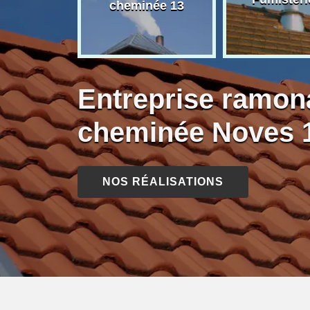
née 13
cheminée 13
Entreprise ramon
cheminée Noves 
NOS RÉALISATIONS