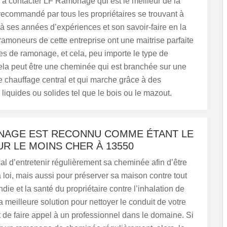
 à contacter LF Ramonage qui est le meilleur de la
t recommandé par tous les propriétaires se trouvant à
 ses années d’expériences et son savoir-faire en la
ramoneurs de cette entreprise ont une maitrise parfaite
s de ramonage, et cela, peu importe le type de
la peut être une cheminée qui est branchée sur une
de chauffage central et qui marche grâce à des
liquides ou solides tel que le bois ou le mazout.
NAGE EST RECONNU COMME ÉTANT LE
R LE MOINS CHER À 13550
dial d’entretenir régulièrement sa cheminée afin d’être
 loi, mais aussi pour préserver sa maison contre tout
die et la santé du propriétaire contre l’inhalation de
a meilleure solution pour nettoyer le conduit de votre
de faire appel à un professionnel dans le domaine. Si