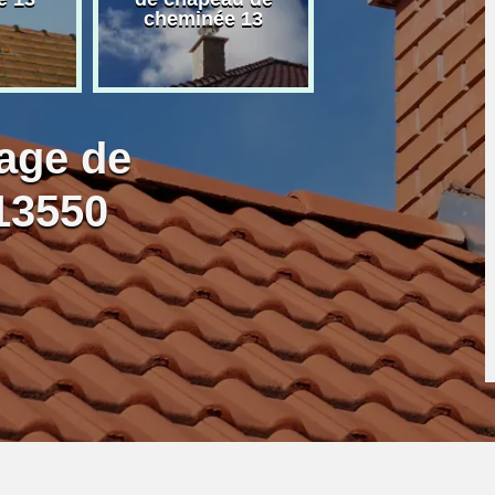
cheminée 13
granulé 13
age de
13550