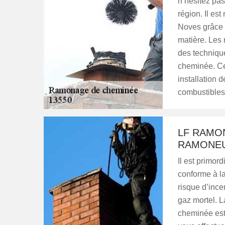
n’hésitez pas
région. Il es
Noves grâce à
matière. Les 
des technique
cheminée. Ce
installation 
combustibles 
LF RAMO
RAMONEU
Il est primor
conforme à la
risque d’incen
gaz mortel. L
cheminée est 