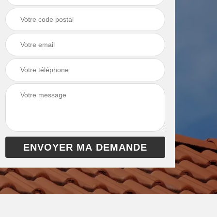
chaudière 13
cheminée 13