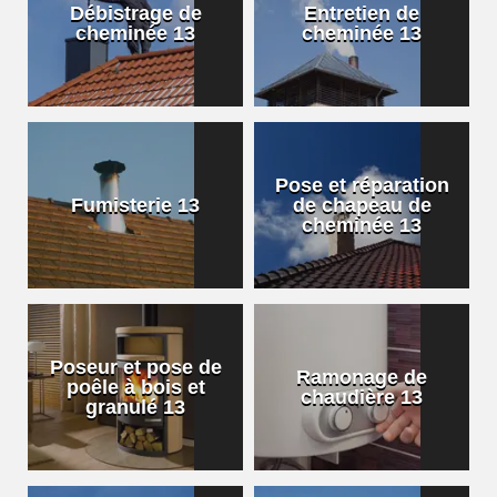
Débistrage de
Entretien de
cheminée 13
cheminée 13
Pose et réparation
Fumisterie 13
de chapeau de
cheminée 13
Poseur et pose de
Ramonage de
poêle à bois et
chaudière 13
granulé 13