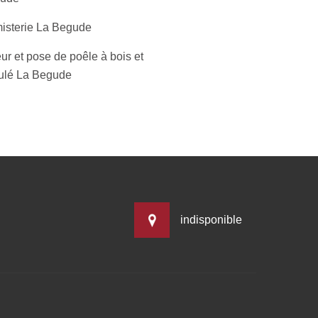
isterie La Begude
ur et pose de poêle à bois et
ulé La Begude
indisponible