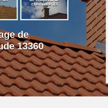
cheminée 13
granulé 13
age de
ude 13360