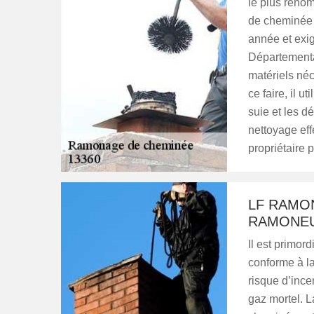
le plus reno
de cheminée e
année et exi
Départementa
matériels né
ce faire, il u
suie et les d
nettoyage ef
propriétaire p
LF RAMO
RAMONEU
Il est primor
conforme à la
risque d’incen
gaz mortel. L