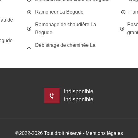
Ramoneur La Begude
Fum
eau de
Ramonage de chaudière La
Pose
Begude
gran
egude
Débistrage de cheminée La
indisponible
indisponible
©2022-2026 Tout droit réservé -
Mentions légales