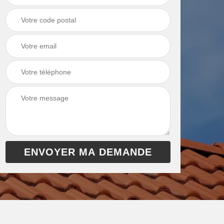
chaudière 13
cheminée 13