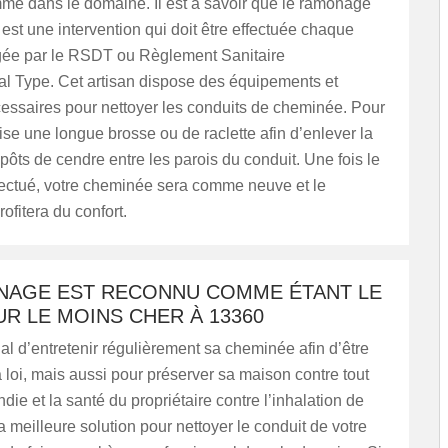
mmé dans le domaine. Il est à savoir que le ramonage
st une intervention qui doit être effectuée chaque
gée par le RSDT ou Règlement Sanitaire
l Type. Cet artisan dispose des équipements et
cessaires pour nettoyer les conduits de cheminée. Pour
tilise une longue brosse ou de raclette afin d’enlever la
épôts de cendre entre les parois du conduit. Une fois le
fectué, votre cheminée sera comme neuve et le
rofitera du confort.
NAGE EST RECONNU COMME ÉTANT LE
R LE MOINS CHER À 13360
dial d’entretenir régulièrement sa cheminée afin d’être
 loi, mais aussi pour préserver sa maison contre tout
die et la santé du propriétaire contre l’inhalation de
a meilleure solution pour nettoyer le conduit de votre