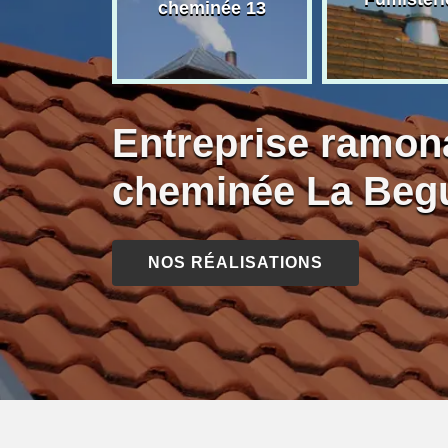
née 13
cheminée 13
Entreprise ramon
cheminée La Beg
NOS RÉALISATIONS