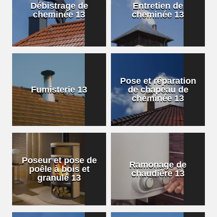
Débistrage de
Entretien de
cheminée 13
cheminée 13
Pose et réparation
Fumisterie 13
de chapeau de
cheminée 13
Poseur et pose de
Ramonage de
poêle à bois et
chaudière 13
granulé 13