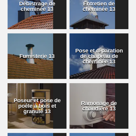
Débistrage de
Entretien de
cheminée 13
cheminée 13
Pose et réparation
Fumisterie 13
de chapeau de
cheminée 13
Poseur et pose de
Ramonage de
poêle à bois et
chaudière 13
granulé 13