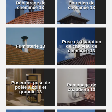
Débistrage de
Entretien de
cheminée 13
cheminée 13
Pose et réparation
Fumisterie 13
de chapeau de
cheminée 13
Poseur et pose de
Ramonage de
poêle à bois et
chaudière 13
granulé 13