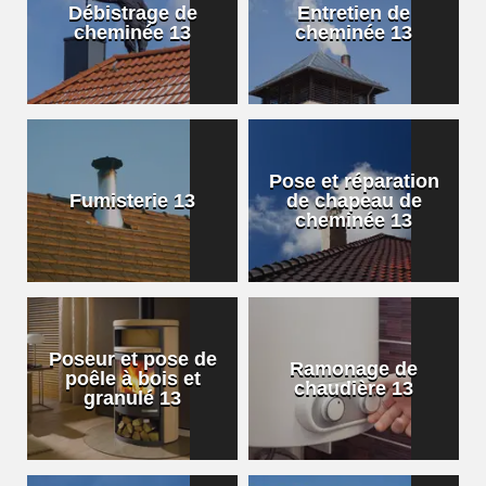
Débistrage de
Entretien de
cheminée 13
cheminée 13
Pose et réparation
Fumisterie 13
de chapeau de
cheminée 13
Poseur et pose de
Ramonage de
poêle à bois et
chaudière 13
granulé 13