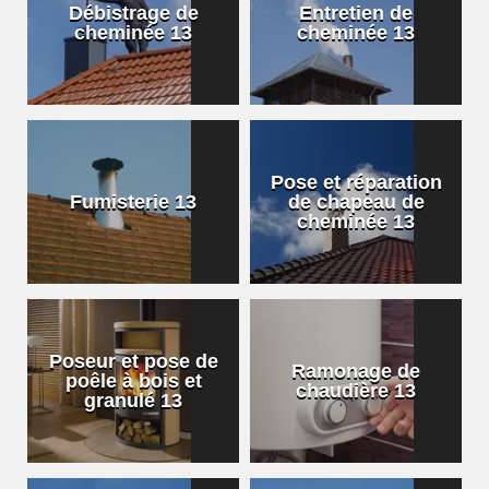
Débistrage de
Entretien de
cheminée 13
cheminée 13
Pose et réparation
Fumisterie 13
de chapeau de
cheminée 13
Poseur et pose de
Ramonage de
poêle à bois et
chaudière 13
granulé 13