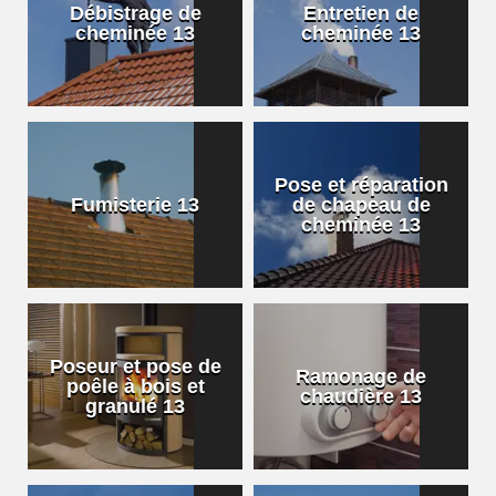
Débistrage de
Entretien de
cheminée 13
cheminée 13
Pose et réparation
Fumisterie 13
de chapeau de
cheminée 13
Poseur et pose de
Ramonage de
poêle à bois et
chaudière 13
granulé 13